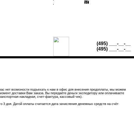
КОНТАКТЫ
КОРЗИНА
Офисная мебель для персонала
Кабинеты руководителя
INFO@MEBELOFFICE.RU
(495)
___-__-__
(495)
___-__-__
 вас нет возмоности подъехать к нам в офис для внесения предоплаты, мы можем
момент доставки Вам заказа. Вы передаёте деньги экспедитору или оплачиваете
ранспортная накладная, счет-фактура, кассовый чек).
о 3 дня. Датой оплаты считается дата зачисления денежных средств на счёт