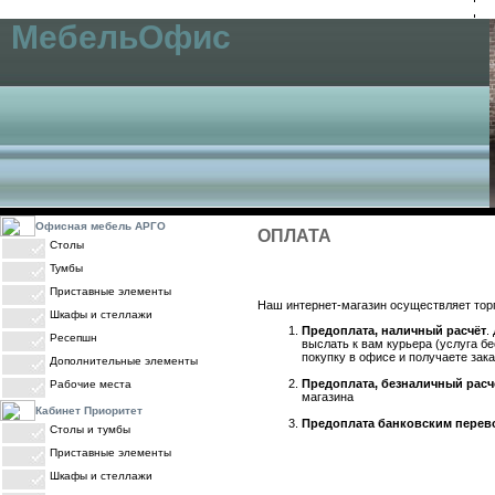
ОФИСНАЯ МЕБЕЛЬ
ДИЗАЙН-ПРОЕКТ
МебельОфис
Офисная мебель АРГО
ОПЛАТА
Столы
Тумбы
Приставные элементы
Наш интернет-магазин осуществляет тор
Шкафы и стеллажи
Предоплата, наличный расчёт
.
Ресепшн
выслать к вам курьера (услуга б
покупку в офисе и получаете зак
Дополнительные элементы
Предоплата, безналичный расч
Рабочие места
магазина
Кабинет Приоритет
Предоплата банковским перево
Столы и тумбы
Приставные элементы
Шкафы и стеллажи