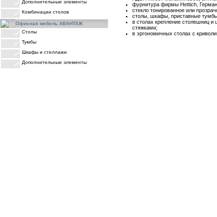
Дополнительные элементы
фурнитура фирмы Hettich, Герман
стекло тонированное или прозрач
Комбинации столов
cтолы, шкафы, приставные тумбы
в столах крепление столешниц и
Офисная мебель АВАНТАЖ
стяжками;
Столы
в эргономичных столах с криволи
Тумбы
Шкафы и стеллажи
Дополнительные элементы
ПРАЙС-ЛИСТЫ