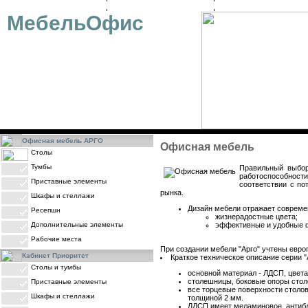
ОФИСНАЯ МЕБЕЛЬ
ДИЗАЙН-ПРОЕКТ
ОПЛАТА
МебельОфис
Офисная мебель АРГО
Офисная мебель
Столы
Тумбы
Правильный выбор
работоспособност
Приставные элементы
соответствии с п
рынка.
Шкафы и стеллажи
Дизайн мебели отражает совреме
Ресепшн
жизнерадостные цвета;
Дополнительные элементы
эффективные и удобные 
Рабочие места
При создании мебели "Арго" учтены евро
Кабинет Приоритет
Краткое техническое описание серии "
Столы и тумбы
основной материал - ЛДСП, цвета:
cтолешницы, боковые опоры стол
Приставные элементы
все торцевые поверхности столо
Шкафы и стеллажи
толщиной 2 мм.
ЛДСП имеет меламиновое, антибл