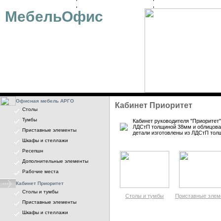
ОФИСНАЯ МЕБЕЛЬ
ДИЗАЙН-ПРОЕКТ
ОПЛАТА
МебельОфис
Офисная мебель АРГО
Кабинет Приоритет
Столы
Тумбы
Кабинет руководителя "Приоритет"
ЛДСтП толщиной 38мм и облицова
Приставные элементы
детали изготовлены из ЛДСтП тол
Шкафы и стеллажи
Ресепшн
Дополнительные элементы
Рабочие места
Кабинет Приоритет
Столы и тумбы
Столы и тумбы
Приставные элем
Приставные элементы
Шкафы и стеллажи