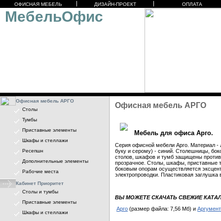
ОФИСНАЯ МЕБЕЛЬ
ДИЗАЙН-ПРОЕКТ
ОПЛАТА
МебельОфис
Офисная мебель АРГО
Офисная мебель АРГО
Столы
Тумбы
Приставные элементы
Мебель для офиса Арго.
Шкафы и стеллажи
Серия офисной мебели Арго. Материал - 
Ресепшн
буку и серому) - синий. Столешницы, бо
столов, шкафов и тумб защищены противо
Дополнительные элементы
прозрачное. Столы, шкафы, приставные т
боковым опорам осуществляется эксцент
Рабочие места
электропроводки. Пластиковая заглушка в
Кабинет Приоритет
Столы и тумбы
ВЫ МОЖЕТЕ СКАЧАТЬ СВЕЖИЕ КАТАЛ
Приставные элементы
Арго
(размер файла: 7,56 Мб) и
Аргумент
Шкафы и стеллажи