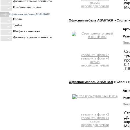
Дополнительные элементы
схема
кар
версия для печати
Мил
Комбинации столов
Офисная мебель АВАНТАЖ
Столы
Офисная мебель АВАНТАЖ
> Столы >
Тумбы
Арт
Шкафы и стеллажи
Раз
Дополнительные элементы
Пока
ПРАЙС-ЛИСТЫ
Ст
увеличить фото x2
ту
увеличить фото x4
про
схема
0.4
версия для печати
118
Офисная мебель АВАНТАЖ
> Столы >
Арт
Раз
Пока
Ст
увеличить фото x2
ДС
увеличить фото x4
схема
кар
версия для печати
Мил