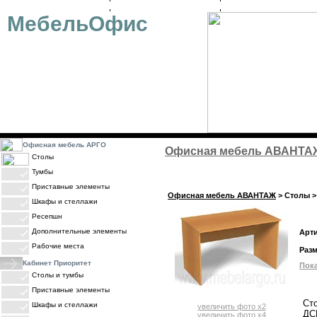
ОФИСНАЯ МЕБЕЛЬ
ДИЗАЙН-ПРОЕКТ
ОПЛАТА
МебельОфис
Офисная мебель АРГО
Офисная мебель АВАНТА
Столы
Тумбы
Приставные элементы
Офисная мебель АВАНТАЖ
> Столы >
Шкафы и стеллажи
Ресепшн
Дополнительные элементы
Арт
Рабочие места
Раз
Кабинет Приоритет
Пока
Столы и тумбы
Приставные элементы
Ст
Шкафы и стеллажи
увеличить фото x2
ДС
увеличить фото x4