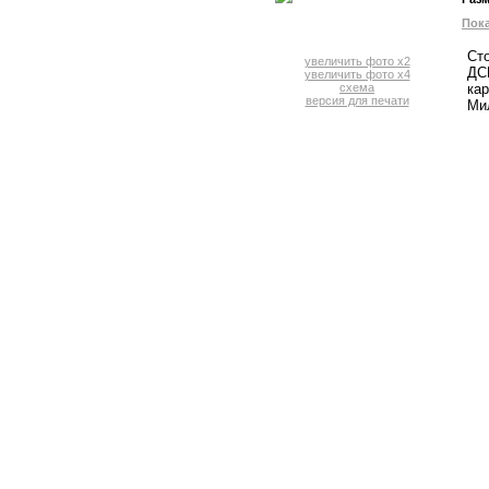
Пока
Ст
увеличить фото x2
ДС
увеличить фото x4
схема
кар
версия для печати
Мил